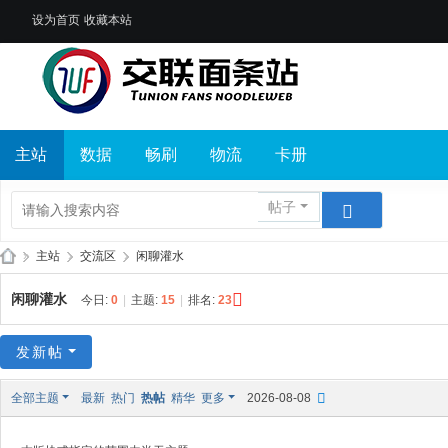
设为首页
收藏本站
主站
数据
畅刷
物流
卡册
帖子
»
主站
›
交流区
›
闲聊灌水
交
闲聊灌水
今日:
0
|
主题:
15
|
排名:
23
联
面
发新帖
条
全部主题
最新
热门
热帖
精华
更多
2026-08-08
站