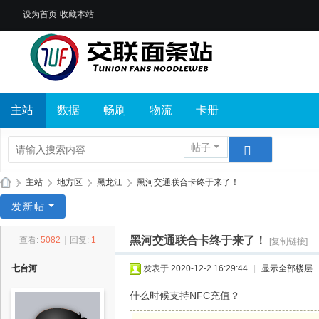
设为首页
收藏本站
主站
数据
畅刷
物流
卡册
帖子
»
主站
›
地方区
›
黑龙江
›
黑河交通联合卡终于来了！
交
发新帖
联
黑河交通联合卡终于来了！
查看:
5082
|
回复:
1
[复制链接]
面
条
七台河
发表于 2020-12-2 16:29:44
|
显示全部楼层
站
什么时候支持NFC充值？