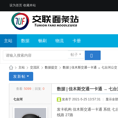
设为首页
收藏本站
主站
数据
畅刷
物流
卡册
帖子
»
主站
›
交流区
›
数据提交
›
数据 | 佳木斯交通一卡通 → 七台河公交 ..
交
发新帖
联
数据 | 佳木斯交通一卡通 → 七
查看:
5099
|
回复:
0
面
条
七台河
发表于 2021-5-25 13:57:31
|
显示全
站
发卡机构 佳木斯交通一卡通 系统 七
线路 27路