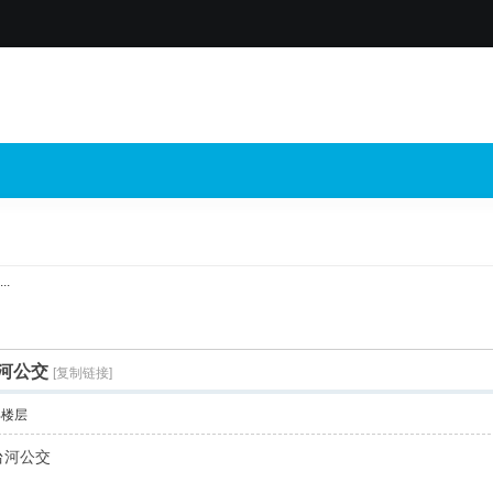
.
台河公交
[复制链接]
部楼层
台河公交