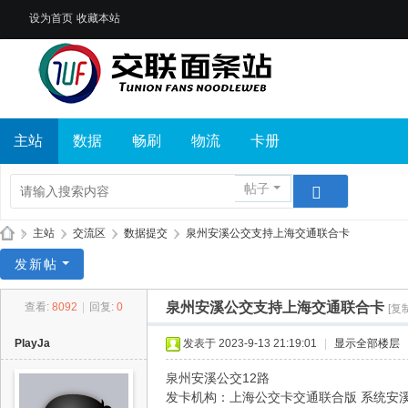
设为首页
收藏本站
主站
数据
畅刷
物流
卡册
帖子
»
主站
›
交流区
›
数据提交
›
泉州安溪公交支持上海交通联合卡
交
发新帖
联
泉州安溪公交支持上海交通联合卡
查看:
8092
|
回复:
0
[复
面
条
PlayJa
发表于 2023-9-13 21:19:01
|
显示全部楼层
站
泉州安溪公交12路
发卡机构：上海公交卡交通联合版 系统安