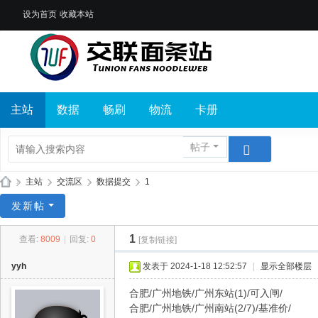
设为首页
收藏本站
主站
数据
畅刷
物流
卡册
帖子
»
主站
›
交流区
›
数据提交
›
1
交
发新帖
联
1
查看:
8009
|
回复:
0
[复制链接]
面
条
yyh
发表于 2024-1-18 12:52:57
|
显示全部楼层
站
合肥/广州地铁/广州东站(1)/可入闸/
合肥/广州地铁/广州南站(2/7)/基准价/