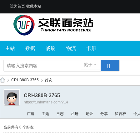
设为首页
收藏本站
主站
数据
畅刷
物流
卡册
帖子
›
CRH380B-3765
›
好友
交
CRH380B-3765
联
https://tunionfans.com/?14
面
广播
主题
日志
相册
记录
分享
留言板
个
条
站
当前共有
0
个好友