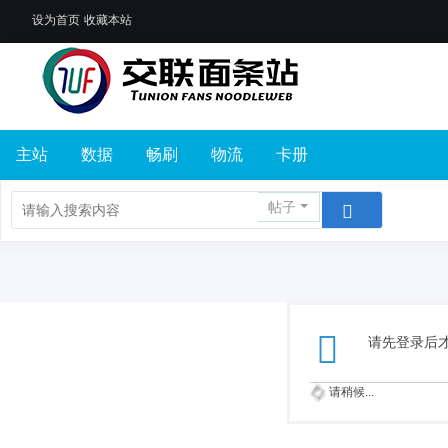
设为首页
收藏本站
主站
数据
畅刷
物流
卡册
帖子
请先登录后
请稍候...