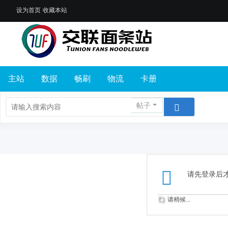
设为首页
收藏本站
主站
数据
畅刷
物流
卡册
帖子
请先登录后
请稍候...