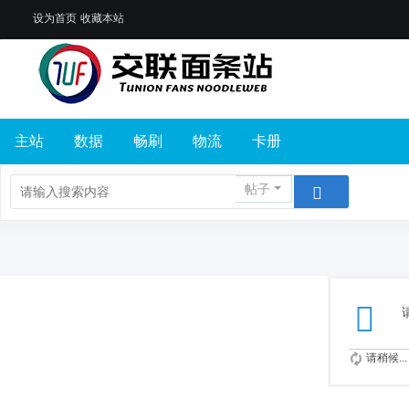
设为首页
收藏本站
主站
数据
畅刷
物流
卡册
帖子
请稍候...