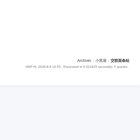
Archiver
|
小黑屋
|
交联面条站
GMT+8, 2026-8-8 10:53
, Processed in 0.021625 second(s), 5 queries .