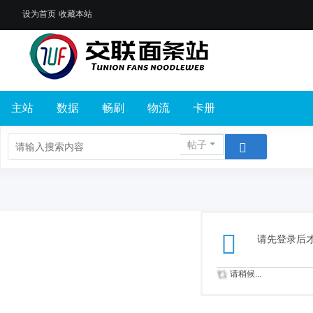
设为首页
收藏本站
主站
数据
畅刷
物流
卡册
帖子
请先登录后
请稍候...