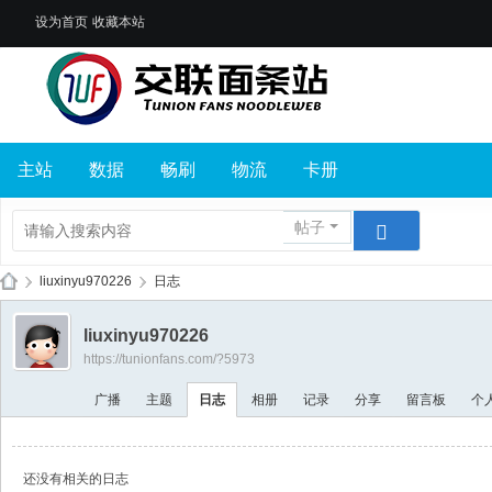
设为首页
收藏本站
主站
数据
畅刷
物流
卡册
帖子
›
liuxinyu970226
›
日志
交
liuxinyu970226
联
https://tunionfans.com/?5973
面
广播
主题
日志
相册
记录
分享
留言板
个
条
站
还没有相关的日志