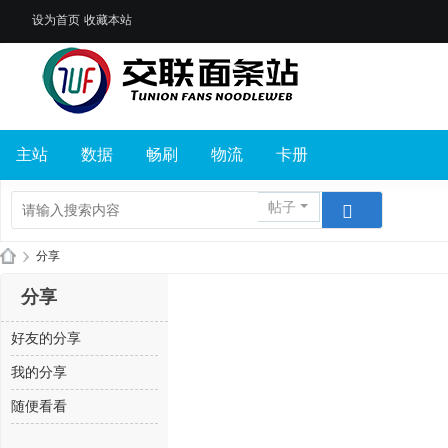
设为首页
收藏本站
主站
数据
畅刷
物流
卡册
帖子
›
分享
交
分享
联
好友的分享
面
条
我的分享
站
随便看看