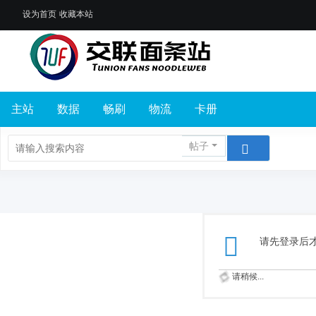
设为首页
收藏本站
主站
数据
畅刷
物流
卡册
帖子
请先登录后
请稍候...