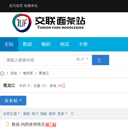
设为首页
收藏本站
主站
数据
畅刷
物流
卡册
帖子
»
主站
›
地方区
›
黑龙江
交
黑龙江
今日:
0
|
主题:
11
|
排名:
21
联
面
发新帖
条
全部主题
最新
热门
热帖
精华
更多
站
数据 鸡西使用情况