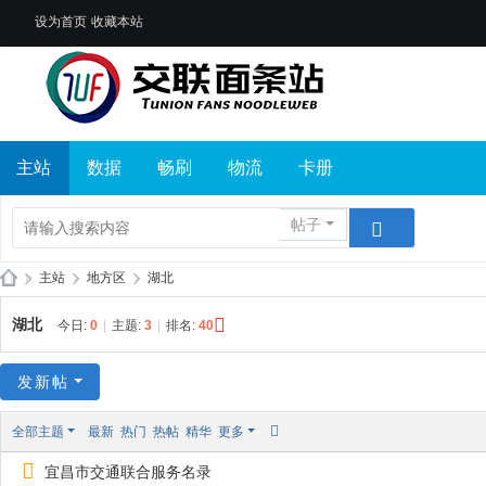
设为首页
收藏本站
主站
数据
畅刷
物流
卡册
帖子
»
主站
›
地方区
›
湖北
交
湖北
今日:
0
|
主题:
3
|
排名:
40
联
面
发新帖
条
全部主题
最新
热门
热帖
精华
更多
站
宜昌市交通联合服务名录